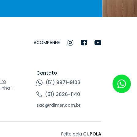
ACOMPANHE
Contato
iro
(51) 9971-9103
inha -
(51) 3626-1140
sac@rdimer.com.br
Feito pela
CUPOLA