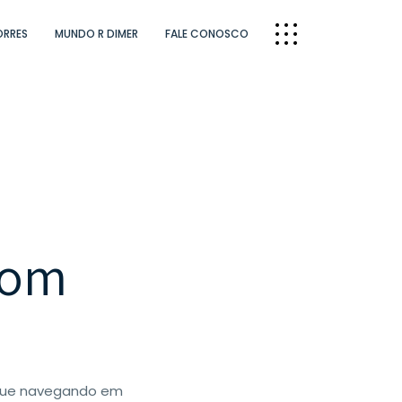
ORRES
MUNDO R DIMER
FALE CONOSCO
com
inue navegando em